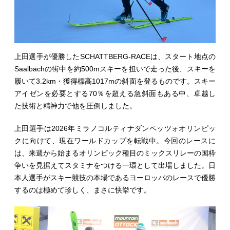
上田選手が優勝したSCHATTBERG-RACEは、スタート地点の
Saalbachの街中を約500mスキーを担いで走った後、スキーを
履いて3.2km・獲得標高1017mの斜面を登るものです。スキー
アイゼンを必要とする70％を超える急斜面もある中、卓越し
た技術と精神力で他を圧倒しました。
上田選手は2026年ミラノコルティナダンペッツォオリンピッ
クに向けて、現在ワールドカップを転戦中。今回のレースに
は、来週から始まるオリンピック種目のミックスリレーの国枠
争いを見据えてスタミナをつける一環として出場しました。日
本人選手がスキー競技の本場であるヨーロッパのレースで優勝
するのは極めて珍しく、まさに快挙です。