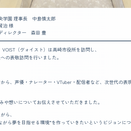
央学園 理事長 中島慎太郎
賢治 様
ールディレクター 森田 豊
木）、VOIST（ヴォイスト）は高崎市役所を訪問し、
長への表敬訪問を行いました。
から、声優・ナレーター・VTuber・配信者など、次世代の表
り組みや想いについてお伝えさせていただきました。
ながら、
ながら夢を目指せる環境”を作っていきたいというビジョンに